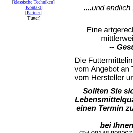
[
klassische Techniken
]
....
und endlich
[
Kontakt
]
[
Partner
]
[Futter]
Eine artgerec
mittlerwe
-- Ges
Die Futtermitteli
vom Angebot an T
vom Hersteller un
Sollten Sie si
Lebensmittelqua
einen Termin z
bei Ihne