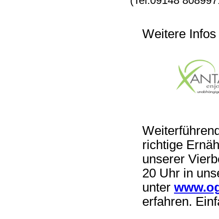
(Tel.09148 808997
Weitere In
Weiterführend
richtige Ernä
unserer Vier
20 Uhr in un
unter
www.og
erfahren. Ein