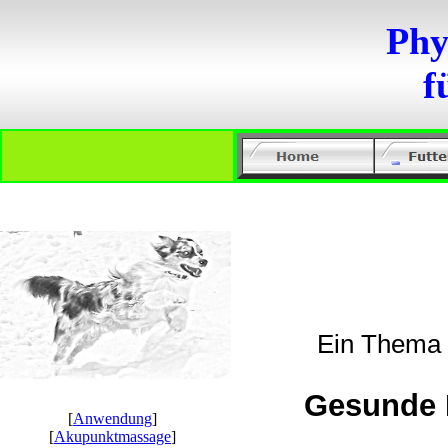
Phy
f
Ein Thema 
Gesunde 
[
Anwendung
]
[
Akupunktmassage
]